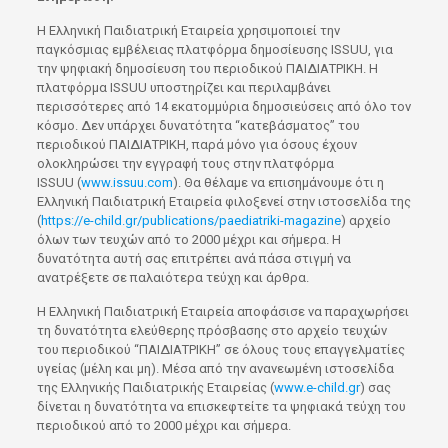
Η Ελληνική Παιδιατρική Εταιρεία χρησιμοποιεί την
παγκόσμιας εμβέλειας πλατφόρμα δημοσίευσης ISSUU, για
την ψηφιακή δημοσίευση του περιοδικού ΠΑΙΔΙΑΤΡΙΚΗ. Η
πλατφόρμα ISSUU υποστηρίζει και περιλαμβάνει
περισσότερες από 14 εκατομμύρια δημοσιεύσεις από όλο τον
κόσμο. Δεν υπάρχει δυνατότητα “κατεβάσματος” του
περιοδικού ΠΑΙΔΙΑΤΡΙΚΗ, παρά μόνο για όσους έχουν
ολοκληρώσει την εγγραφή τους στην πλατφόρμα
ISSUU (
www.issuu.com
). Θα θέλαμε να επισημάνουμε ότι η
Ελληνική Παιδιατρική Εταιρεία φιλοξενεί στην ιστοσελίδα της
(
https://e-child.gr/publications/paediatriki-magazine
) αρχείο
όλων των τευχών από το 2000 μέχρι και σήμερα. Η
δυνατότητα αυτή σας επιτρέπει ανά πάσα στιγμή να
ανατρέξετε σε παλαιότερα τεύχη και άρθρα.
Η Ελληνική Παιδιατρική Εταιρεία αποφάσισε να παραχωρήσει
τη δυνατότητα ελεύθερης πρόσβασης στο αρχείο τευχών
του περιοδικού “ΠΑΙΔΙΑΤΡΙΚΗ” σε όλους τους επαγγελματίες
υγείας (μέλη και μη). Μέσα από την ανανεωμένη ιστοσελίδα
της Ελληνικής Παιδιατρικής Εταιρείας (
www.e-child.gr
) σας
δίνεται η δυνατότητα να επισκεφτείτε τα ψηφιακά τεύχη του
περιοδικού από το 2000 μέχρι και σήμερα.