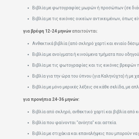
Βιβλία με φωτογραφίες μωρών ή προσώπων (σε διά
Βιβλία με τις εικόνες οικείων αντικειμένων, όπως εί
για βρέφη 12-24 μηνών
απαιτούνται:
Ανθεκτικά βιβλία (από σκληρό χαρτί και ενιαίο δέσι
Βιβλία με ανοίγματα ή κινούμενα τμήματα που οδηγο
Βιβλία με τις φωτογραφίες και τις εικόνες βρεφών 
Βιβλία για την ώρα του ύπνου (για Καληνύχτα) ή με χαι
Βιβλία με μόνο μερικές λέξεις σε κάθε σελίδα, με απ
για προνήπια 24-36 μηνών:
Βιβλία από σκληρό, ανθεκτικό χαρτί και βιβλία από κ
Βιβλία που φαίνονται ″ανόητα″ και αστεία.
Βιβλία με στιχάκια και επαναλήψεις που μπορούν να