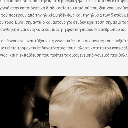
υ «εκπαίδευσης» από την πρώτη βρεφική ηλικία, έστω κι αν στα βρ
γωγή στην εκπαιδευτική διαδικασία του παιδιού που, ξεκινάει μεν θε
 τού παρέχουν από την ηλικία μηδέν έως και την ηλικία των 5 ετών μ
 τους. Είναι σημαντικό και αυτονόητο ότι δεν έχει τόση σημασία το
α συνθήκη είναι αναγκαία και ικανή: η φυσική παρουσία ανθρώπου ως
αφέρνουν να αναπτύξουν τις γνωστικές και κοινωνικές τους δεξιότητ
ιστεί τις τρομακτικές δυνατότητες που η πλαστικότητα του εγκεφάλο
νως, και η εκπαίδευση που πρέπει το οικογενειακό-γονεικό περιβάλλ