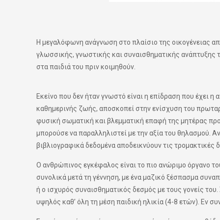
Η μεγαλόφωνη ανάγνωση στο πλαίσιο της οικογένειας απ
γλωσσικής, γνωστικής και συναισθηματικής ανάπτυξης του
στα παιδιά του πριν κοιμηθούν.
Εκείνο που δεν ήταν γνωστό είναι η επίδραση που έχει η
καθημερινής ζωής, αποσκοπεί στην ενίσχυση του πρωταρ
φυσική σωματική και βλεμματική επαφή της μητέρας προς
μπορούσε να παραλληλιστεί με την αξία του θηλασμού. Α
βιβλιογραφικά δεδομένα αποδεικνύουν τις τρομακτικές 
Ο ανθρώπινος εγκέφαλος είναι το πιο ανώριμο όργανο το
συνολικά μετά τη γέννηση, με ένα μαζικό ξέσπασμα συναπ
ή ο ισχυρός συναισθηματικός δεσμός με τους γονείς του.
υψηλός καθ’ όλη τη μέση παιδική ηλικία (4-8 ετών). Εν σ