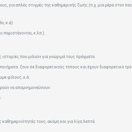
λους, για απλές στιγμές της καθημερινής ζωής (π.χ. μια μέρα στον παι
, κ.ά).
 παριστάνονται, κ.λπ.).
ς ιστορίες που μιλούν για γνώριμά τους πράγματα.
 ποιήματα. ζουν σε διαφορετικούς τόπους και έχουν διαφορετικό τρ
υμε φίλους, κ.ά.
ορούν να απομνημονεύσουν.
.
ς καθημερινότητάς τους, ακόμη και για λίγα λεπτά.