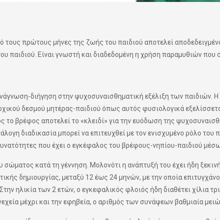
ό τους πρώτους μήνες της ζωής του παιδιού αποτελεί αποδεδειγμέ
 παιδιού. Είναι γνωστή και διαδεδομένη η χρήση παραμυθιών που συν
 ανάγνωση-διήγηση στην ψυχοσυναισθηματική εξέλιξη των παιδιών. Η 
χικού δεσμού μητέρας-παιδιού όπως αυτός φυσιολογικά εξελίσσετα
 το βρέφος αποτελεί το «κλειδί» για την ευόδωση της ψυχοσυναισθη
νάλογη διαδικασία μπορεί να επιτευχθεί με τον ενισχυμένο ρόλο του
δυνατότητες που έχει ο εγκέφαλος του βρέφους-νηπίου-παιδιού μέσω
υ σώματος κατά τη γέννηση. Μολονότι η ανάπτυξή του έχει ήδη ξεκι
τικής δημιουργίας, μεταξύ 12 έως 24 μηνών, με την οποία επιτυγχάν
 Στην ηλικία των 2 ετών, ο εγκεφαλικός φλοιός ήδη διαθέτει χίλια τ
υνεχεία μέχρι και την εφηβεία, ο αριθμός των συνάψεων βαθμιαία μει