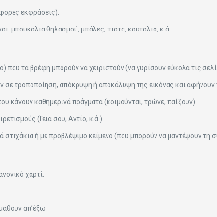
φορες εκφράσεις).
ναι: μπουκάλια θηλασμού, μπάλες, πιάτα, κουτάλια, κ.ά.
μο) που τα βρέφη μπορούν να χειριστούν (να γυρίσουν εύκολα τις σελί
ύν σε τροποποίηση, απόκρυψη ή αποκάλυψη της εικόνας και αφήνουν 
που κάνουν καθημερινά πράγματα (κοιμούνται, τρώνε, παίζουν).
ρετισμούς (Γεια σου, Αντίο, κ.ά.).
λά στιχάκια ή με προβλέψιμο κείμενο (που μπορούν να μαντέψουν τη σ
ανονικό χαρτί.
 μάθουν απ’έξω.