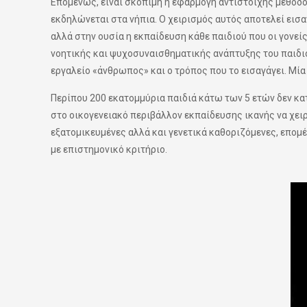
Επομένως, είναι σκόπιμη η εφαρμογή αντίστοιχης μεθόδο
εκδηλώνεται στα νήπια. Ο χειρισμός αυτός αποτελεί εισα
αλλά στην ουσία η εκπαίδευση κάθε παιδιού που οι γονείς
νοητικής και ψυχοσυναισθηματικής ανάπτυξης του παιδιού
εργαλείο «άνθρωπος» και ο τρόπος που το εισαγάγει. Μί
Περίπου 200 εκατομμύρια παιδιά κάτω των 5 ετών δεν κατ
στο οικογενειακό περιβάλλον εκπαίδευσης ικανής να χειρ
εξατομικευμένες αλλά και γενετικά καθοριζόμενες, επομέ
με επιστημονικό κριτήριο.