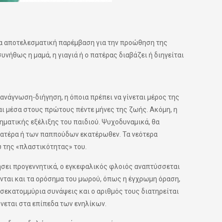
να αποτελεσματική παρέμβαση για την προώθηση της
ήθως η μαμά, η γιαγιά ή ο πατέρας διαβάζει ή διηγείται
ανάγνωση-διήγηση, η όποια πρέπει να γίνεται μέρος της
ι μέσα στους πρώτους πέντε μήνες της ζωής. Ακόμη, η
ματικής εξέλιξης του παιδιού. Ψυχοδυναμικά, θα
 πατέρα ή των παππούδων εκατέρωθεν. Τα νεότερα
 της «πλαστικότητας» του.
νήσει προγεννητικά, ο εγκεφαλικός φλοιός αναπτύσσεται
ονται και τα ορόσημα του μωρού, όπως η έγχρωμη όραση,
ρισεκατομμύρια συνάψεις και ο αριθμός τους διατηρείται
ώνεται στα επίπεδα των ενηλίκων.