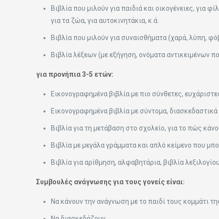
Βιβλία που μιλούν για παιδιά και οικογένειες, για φί
για τα ζώα, για αυτοκινητάκια, κ.ά.
Βιβλία που μιλούν για συναισθήματα (χαρά, λύπη, φόβο
Βιβλία λέξεων (με εξήγηση, ονόματα αντικειμένων που
για προνήπια 3-5 ετών:
Εικονογραφημένα βιβλία με πιο σύνθετες, ευχάριστε
Εικονογραφημένα βιβλία με σύντομα, διασκεδαστικά
Βιβλία για τη μετάβαση στο σχολείο, για το πώς κάνο
Βιβλία με μεγάλα γράμματα και απλό κείμενο που μπ
Βιβλία για αρίθμηση, αλφαβητάρια, βιβλία λεξιλογίου
Συμβουλές ανάγνωσης για τους γονείς είναι:
Να κάνουν την ανάγνωση με το παιδί τους κομμάτι τη
Να διασκεδάζουν.