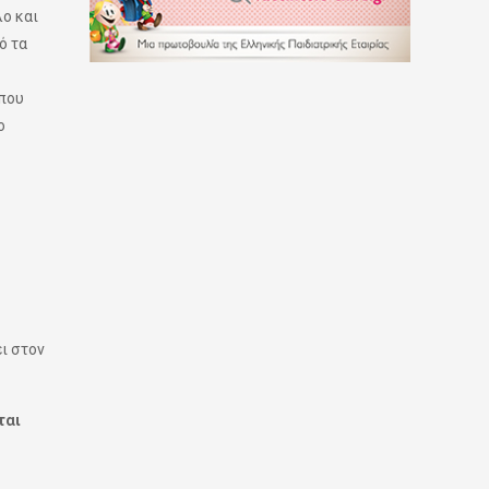
λο και
ό τα
 που
ο
ι στον
ται