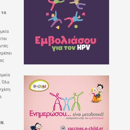
 τα
ομεία
νται
αυτές
πρέπει
ρας
ομεία.
. Όλα
 σχέση
α
Ν.