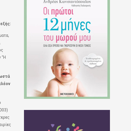
εξής:
ματα,
ι
ος
 “Η
σωστά
πλέον
ύ
2003)
τερες
αιρίες