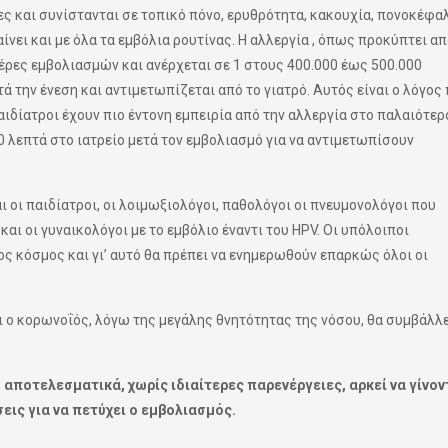
ες και συνίστανται σε τοπικό πόνο, ερυθρότητα, κακουχία, πονοκέφα
νει και με όλα τα εμβόλια ρουτίνας. Η αλλεργία , όπως προκύπτει απ
έρες εμβολιασμών και ανέρχεται σε 1 στους 400.000 έως 500.000
 την ένεση και αντιμετωπίζεται από το γιατρό. Αυτός είναι ο λόγος
παιδίατροι έχουν πιο έντονη εμπειρία από την αλλεργία στο παλαιότερ
30 λεπτά στο ιατρείο μετά τον εμβολιασμό για να αντιμετωπίσουν
ι οι παιδίατροι, οι λοιμωξιολόγοι, παθολόγοι οι πνευμονολόγοι που
ι οι γυναικολόγοι με το εμβόλιο έναντι του HPV. Οι υπόλοιποι
ς κόσμος και γι’ αυτό θα πρέπει να ενημερωθούν επαρκώς όλοι οι
 ο κορωνοΐός, λόγω της μεγάλης θνητότητας της νόσου, θα συμβάλλε
αποτελεσματικά, χωρίς ιδιαίτερες παρενέργειες, αρκεί να γίνον
ις για να πετύχει ο εμβολιασμός.