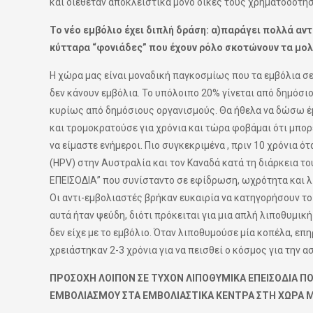
και διέθεταν αποκλειστικά μόνο δικές τους χρηματοδοτήσ
Το νέο εμβόλιο έχει διπλή δράση: α)παράγει πολλά αντ
κύτταρα “φονιάδες” που έχουν ρόλο σκοτώνουν τα μολ
Η χώρα μας είναι μοναδική παγκοσμίως που τα εμβόλια σε
δεν κάνουν εμβόλια. Το υπόλοιπο 20% γίνεται από δημόσιο
κυρίως από δημόσιους οργανισμούς. Θα ήθελα να δώσω έ
και τρομοκρατούσε για χρόνια και τώρα φοβάμαι ότι μπορ
να είμαστε ενήμεροι. Πιο συγκεκριμένα , πριν 10 χρόνια ό
(ΗPV) στην Αυστραλία και τον Καναδά κατά τη διάρκεια 
ΕΠΕΙΣΟΔΙΑ” που συνίσταντο σε εφίδρωση, ωχρότητα και λ
Οι αντι-εμβολιαστές βρήκαν ευκαιρία να κατηγορήσουν το
αυτά ήταν ψεύδη, διότι πρόκειται για μια απλή λιποθυμικ
δεν είχε με το εμβόλιο. Όταν λιποθυμούσε μία κοπέλα, ε
χρειάστηκαν 2-3 χρόνια για να πεισθεί ο κόσμος για την α
ΠΡΟΣΟΧΗ ΛΟΙΠΟΝ ΣΕ ΤΥΧΟΝ ΛΙΠΟΘΥΜΙΚΑ ΕΠΕΙΣΟΔΙΑ 
ΕΜΒΟΛΙΑΣΜΟΥ ΣΤΑ ΕΜΒΟΛΙΑΣΤΙΚΑ ΚΕΝΤΡΑ ΣΤΗ ΧΩΡΑ Μ