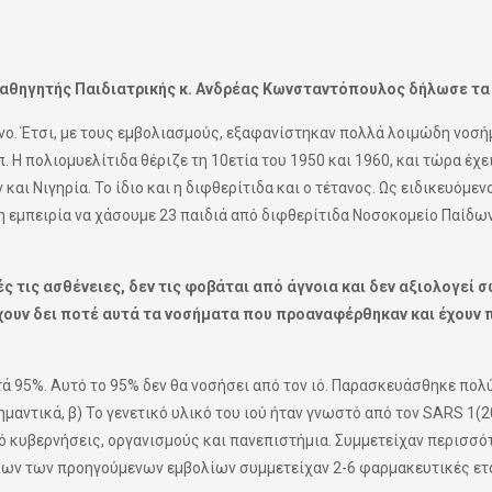
 Καθηγητής Παιδιατρικής κ. Ανδρέας Κωνσταντόπουλος δήλωσε τα 
ο. Έτσι, με τους εμβολιασμούς, εξαφανίστηκαν πολλά λοιμώδη νοσή
 Η πολιομυελίτιδα θέριζε τη 10ετία του 1950 και 1960, και τώρα έχε
αι Νιγηρία. Το ίδιο και η διφθερίτιδα και ο τέτανος. Ως ειδικευόμεν
η εμπειρία να χάσουμε 23 παιδιά από διφθερίτιδα Νοσοκομείο Παίδων
ές τις ασθένειες, δεν τις φοβάται από άγνοια και δεν αξιολογεί 
 έχουν δει ποτέ αυτά τα νοσήματα που προαναφέρθηκαν και έχουν 
τά 95%. Αυτό το 95% δεν θα νοσήσει από τον ιό. Παρασκευάσθηκε πολ
ημαντικά, β) Το γενετικό υλικό του ιού ήταν γνωστό από τον SARS 1(
ό κυβερνήσεις, οργανισμούς και πανεπιστήμια. Συμμετείχαν περισσό
λων των προηγούμενων εμβολίων συμμετείχαν 2-6 φαρμακευτικές ετ