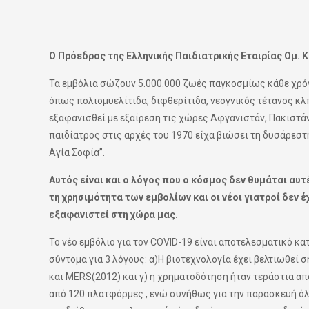
Ο Πρόεδρος της Ελληνικής Παιδιατρικής Εταιρίας Ομ.
Τα εμβόλια σώζουν 5.000.000 ζωές παγκοσμίως κάθε χρόν
όπως πολιομυελίτιδα, διφθερίτιδα, νεογνικός τέτανος κλπ.
εξαφανισθεί με εξαίρεση τις χώρες Αφγανιστάν, Πακιστάν κ
παιδίατρος στις αρχές του 1970 είχα βιώσει τη δυσάρεστ
Αγία Σοφία”.
Αυτός είναι και ο λόγος που ο κόσμος δεν θυμάται αυτ
τη χρησιμότητα των εμβολίων και οι νέοι γιατροί δεν
εξαφανιστεί στη χώρα μας.
Το νέο εμβόλιο για τον COVID-19 είναι αποτελεσματικό κα
σύντομα για 3 λόγους: α)Η βιοτεχνολογία έχει βελτιωθεί σ
και MERS(2012) και γ) η χρηματοδότηση ήταν τεράστια απ
από 120 πλατφόρμες , ενώ συνήθως για την παρασκευή ό