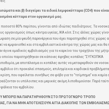
εις.
ισώματα και β) διεγείρει τα ειδικά λεμφοκύτταρα (CD4) που είναι
υσμένα κύτταρα στον οργανισμό μας.
 ποσοστό 80% περίπου, γίνονται από ιδιώτες παιδιάτρους. Τα νοσοκ
υς οργανισμούς όπως κέντρα υγείας, ΙΚΑ κλπ. Στις άλλες χώρες γίνο
μφαση σε μία ψευδή παρενέργεια που έχει παρατηρηθεί στις χώρες 
εί να εμφανισθεί και στα εμβολιαστικά κέντρα της χώρας μας και θα 
ταν έγινε ομαδικός εμβολιασμός για το καρκίνο του τραχήλου της μήτ
του οποίου παρατηρήθηκαν σε κάποιες έφηβες κοπέλες “ΣΥΓΚΟΠΙΚΑ
ιποθυμία, με αποτέλεσμα οι κοπέλες αυτές να μεταφερθούν σε νοσοκ
 εμβόλιο ότι προκαλεί σπασμούς, επιληψία και καρδιακά προβλήματα
ή κρίση, που οφείλεται συνήθως σε φόβο για το “τσίμπημα” και καμία
πηρεάζονταν οι υπόλοιπες και μερικές ακόμη λιποθυμούσαν. Παρά ταύτ
σφάλεια του εμβολίου.
ΠΟΥ ΜΠΟΡΕΙ ΝΑ ΠΑΡΑΤΗΡΗΘΟΥΝ ΣΤΟ ΠΡΩΤΟΓΝΩΡΟ ΤΡΟΠΟ
ΑΣ, ΓΙΑ ΝΑ ΜΗΝ ΑΠΟΤΕΛΕΣΟΥΝ ΑΙΤΙΑ ΔΙΑΚΟΠΗΣ ΤΩΝ ΕΜΒΟΛΙΑΣΜΩ