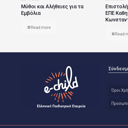
Μύθοι και Αλήθειες για τα
Επιστολή
Εμβόλια
ΕΠΕ Καθη
Κωνσταν
Read more
Read 
Σύνδεσμ
Όροι Χρ
Προσωπι