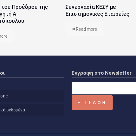
 του Προέδρου της
Συνεργασία ΚΕΣΥ με
γητή Α.
Επιστημονικές Εταιρείες
τόπουλου
Read more
more
οι
Εγγραφή στο Newsletter
ήσης
κά δεδομένα