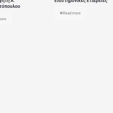
γητή Α.
Επιστημονικές Εταιρείες
τόπουλου
Read more
more