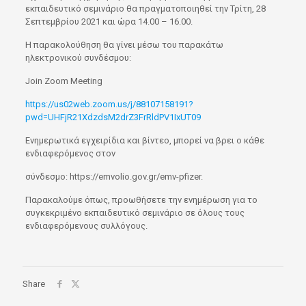
εκπαιδευτικό σεμινάριο θα πραγματοποιηθεί την Τρίτη, 28
Σεπτεμβρίου 2021 και ώρα 14.00 – 16.00.
Η παρακολούθηση θα γίνει μέσω του παρακάτω
ηλεκτρονικού συνδέσμου:
Join Zoom Meeting
https://us02web.zoom.us/j/88107158191?
pwd=UHFjR21XdzdsM2drZ3FrRldPV1IxUT09
Ενημερωτικά εγχειρίδια και βίντεο, μπορεί να βρει ο κάθε
ενδιαφερόμενος στον
σύνδεσμο:
https://emvolio.gov.gr/emv-pfizer
.
Παρακαλούμε όπως, προωθήσετε την ενημέρωση για το
συγκεκριμένο εκπαιδευτικό σεμινάριο σε όλους τους
ενδιαφερόμενους συλλόγους.
Share